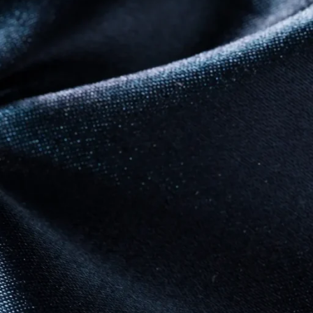
Exploring Atlanta’s modern homes
27 August 2021
1 Comment
Green interior design inspiration
27 August 2021
1 Comment
s
Collar brings back coffee
brewing ritual
r
27 August 2021
1 Comment
OUR INSTAGRAM
RECENT COMMENTS