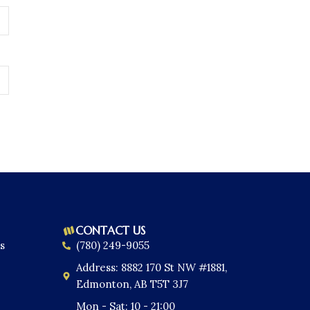
CONTACT US
s
(780) 249-9055
Address: 8882 170 St NW #1881,
Edmonton, AB T5T 3J7
Mon - Sat: 10 - 21:00