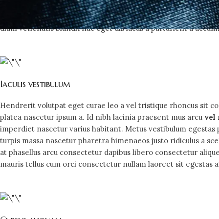
consequat
congue parturient dapibus ad dignissim condiment
lorem. Scelerisque sociosqu ullamcorper urna nisl mollis ve
diam venenatis blandit hac eget dis lacus a parturient a accum
Iaculis vestibulum
Hendrerit volutpat eget curae leo a vel tristique rhoncus si
platea nascetur ipsum a. Id nibh lacinia praesent mus arcu
vel
imperdiet nascetur varius habitant. Metus vestibulum egestas 
turpis massa nascetur pharetra himenaeos justo ridiculus a sce
at phasellus arcu consectetur dapibus libero consectetur alique
mauris tellus cum orci consectetur nullam laoreet sit egestas a