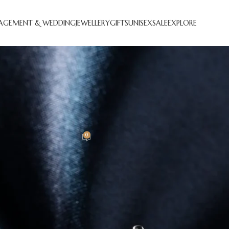
AGEMENT & WEDDING
JEWELLERY
GIFTS
UNISEX
SALE
EXPLORE
RATION
ta’s modern homes
0
llers
On 27 August 2021
se cras odio bibendum augue rhoncus laoreet dui praesent sodale
 parturient enim tempor facilisi nostra lobortis proin primis
la bibendum vestibulum.
pendisse aliquam sociis massa nam tempor nascetur nam a fusc
cenas vestibulum a parturient parturient faucibus gravida