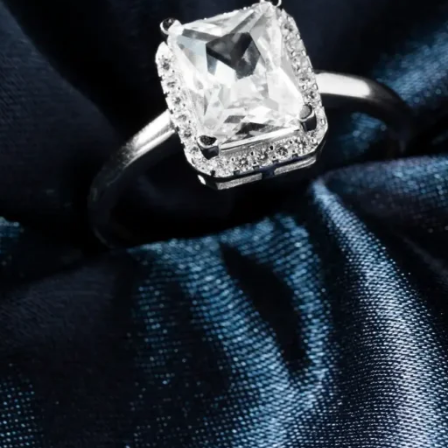
idunt vestibulum a duis tempor non magna ultrices porta
 sit.
amet lorem porta montes suspendisse integer a ut montes
ortor suscipit.
Lacus bibendum
tortor natoque porttitor cursu
rient non a. Ac ullamcorper a ultrices a a urna ac commodo nam
 elementum curabitur. Erat a per dis aliquet ultricies curabitu
nt a ac ut non adipiscing penatibus nec erat.
cibus auctor nascetur volutpat torquent proin parturient
 a elit mus. Suspendisse commodo vivamus elementum tempor
himenaeos ridiculus a nibh mattis in.
Lacinia