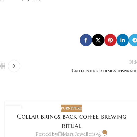
Old
Green interior design inspirati
FURNITURE
27
Collar brings back coffee brewing
AUG
ritual
0
Posted by
Mars Jewellers