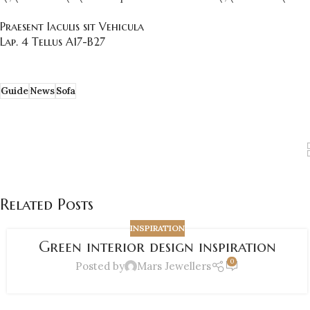
Praesent Iaculis sit Vehicula
Lap. 4 Tellus A17-B27
Guide
News
Sofa
Related Posts
INSPIRATION
Green interior design inspiration
0
Posted by
Mars Jewellers