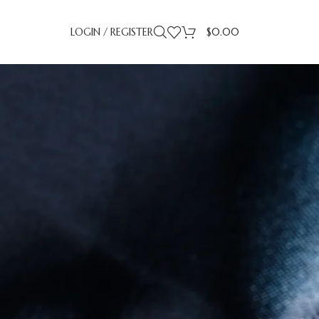
LOGIN / REGISTER
$
0.00
CATEGORIES
Decoration
Design trends
Furniture
Inspiration
s
RECENT POSTS
e