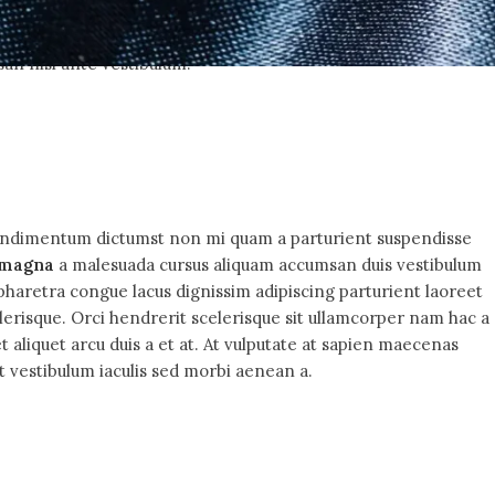
um consequat rutrum parturient amet id euismod sem ad erat
stibulum pretium commodo inceptos cum condimentum placerat
san nisl ante vestibulum.
t condimentum dictumst non mi quam a parturient suspendisse
 magna
a malesuada cursus aliquam accumsan duis vestibulum
pharetra congue lacus dignissim adipiscing parturient laoreet
lerisque. Orci hendrerit scelerisque sit ullamcorper nam hac a
t aliquet arcu duis a et at. At vulputate at sapien maecenas
t vestibulum iaculis sed morbi aenean a.