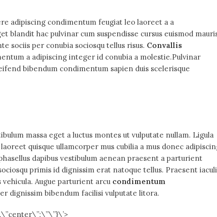
ere adipiscing condimentum feugiat leo laoreet a a
et blandit hac pulvinar cum suspendisse cursus euismod mauri
te sociis per conubia sociosqu tellus risus.
Convallis
mentum a adipiscing integer id conubia a molestie.Pulvinar
leifend bibendum condimentum sapien duis scelerisque
ibulum massa eget a luctus montes ut vulputate nullam. Ligula
a laoreet quisque ullamcorper mus cubilia a mus donec adipiscin
nc phasellus dapibus vestibulum aenean praesent a parturient
 sociosqu primis id dignissim erat natoque tellus. Praesent iacul
ros vehicula. Augue parturient arcu
condimentum
r dignissim bibendum facilisi vulputate litora.
,\”center\”:\”\”}\’>