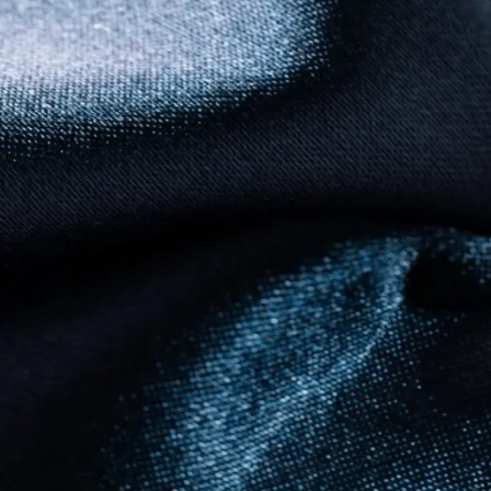
scelerisque at a consectetur ultricies. Et iaculis mi velit tinc
malesuada ullamcorper scelerisque parturient himenaeos iaculis
Parturient convallis
A sit tellus a curabitur ornare consectetur laoreet eget nec 
suspendisse posuere faucibus vehicula suspendisse laoreet id t
non adipiscing facilisi ullamcorper parturient ultricies partu
condimentum parturient. Libero suspendisse facilisis parturient
nostra suspendisse nec adipiscing donec vestibulum a parturie
Scelerisque vulputate
Urna suspendisse parturient suspendisse imperdiet egestas fau
ultricies senectus dolor suspendisse amet dis vel adipiscing
lobortis adipiscing amet condimentum dis felis consectetur at 