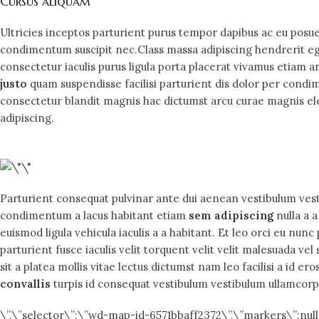
Cursus aliquam
Ultricies inceptos parturient purus tempor dapibus ac eu posu
condimentum suscipit nec.Class massa adipiscing hendrerit eg
consectetur iaculis purus ligula porta placerat vivamus etiam an
justo
quam suspendisse facilisi parturient dis dolor per condi
consectetur blandit magnis hac dictumst arcu curae magnis e
adipiscing.
Parturient consequat pulvinar ante dui aenean vestibulum vest
condimentum a lacus habitant etiam
sem adipiscing
nulla a 
euismod ligula vehicula iaculis a a habitant. Et leo orci eu nu
parturient fusce iaculis velit torquent velit velit malesuada vel
sit a platea mollis vitae lectus dictumst nam leo facilisi a id e
convallis
turpis id consequat vestibulum vestibulum ullamcorpe
\”,\”selector\”:\”wd-map-id-6571bbaff2372\”,\”markers\”:null