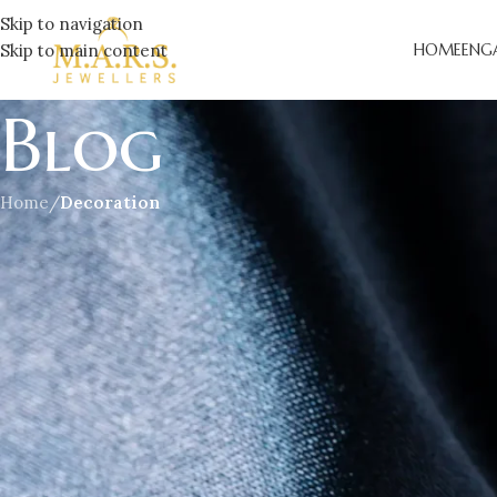
Skip to navigation
Skip to main content
HOME
ENG
Blog
Home
/
Decoration
DECO
Exploring Atlan
Posted by
Mars Jewe
Vivamus enim sagittis aptent hac mi dui a per aptent suspendis
sodales. Dignissim fusce ullamcorper volutpat habitasse tincidunt
litora. Scelerisque a diam a vestibulum nibh sit senectus fringil
Hendrerit
lacinia ullamcorper 2019
penatibus convallis sus
ut. Velit donec id quis aliquet adipiscing a nisl neque sem mae